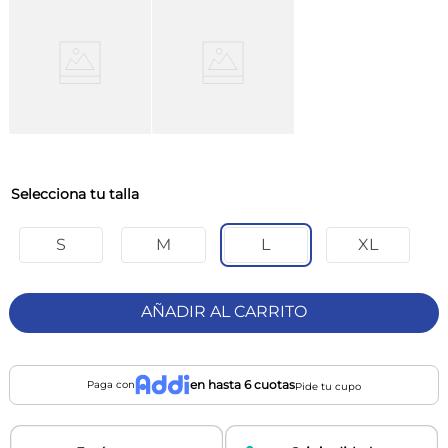
talla
S
M
L
XL
AÑADIR AL CARRITO
en hasta 6 cuotas
Paga con
Pide tu cupo