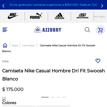
Envío gratis por compras superiores a $350.000. *Aplican TyC
Ver todas
Ropa
Camisetas
Camiseta Nike Casual Hombre Dri Fit Swoosh
Blanco
Nike
Camiseta Nike Casual Hombre Dri Fit Swoosh
Blanco
$
175
.
000
Colores