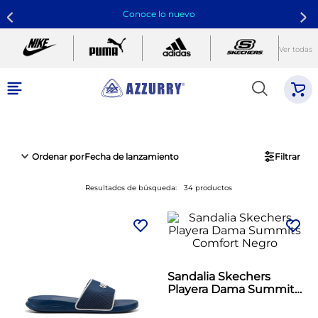
Conoce lo nuevo
Ver todas
Sandalias
Encuentra el par perfecto para correr, entrenar o lifestyle
Ordenar por
Fecha de lanzamiento
Filtrar
Resultados de búsqueda:
34
productos
Sandalia Skechers
Playera Dama Summits
Comfort Negro