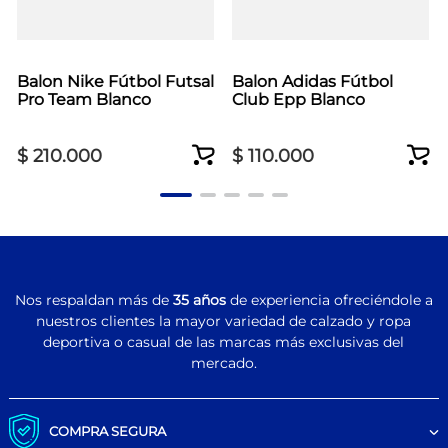
Balon Nike Fútbol Futsal
Balon Adidas Fútbol
Pro Team Blanco
Club Epp Blanco
$
210
.
000
$
110
.
000
Nos respaldan más de
35 años
de experiencia ofreciéndole a
nuestros clientes la mayor variedad de calzado y ropa
deportiva o casual de las marcas más exclusivas del
mercado.
COMPRA SEGURA