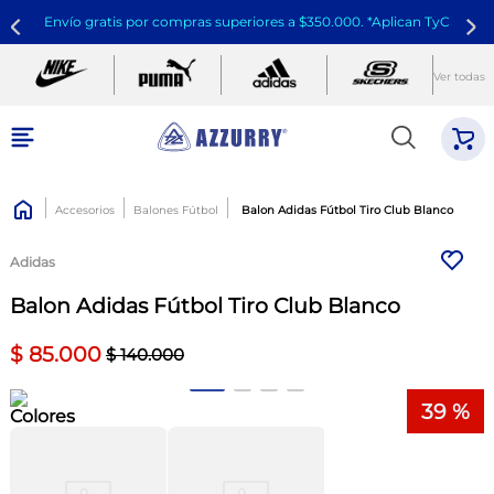
Envío gratis por compras superiores a $350.000. *Aplican TyC
Ver todas
Accesorios
Balones Fútbol
Balon Adidas Fútbol Tiro Club Blanco
Adidas
Balon Adidas Fútbol Tiro Club Blanco
$
85
.
000
$
140
.
000
39 %
Colores