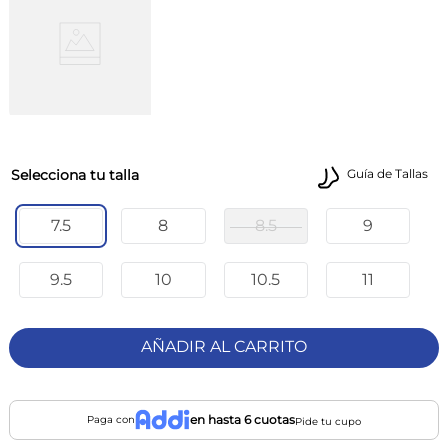
talla
Guía de Tallas
7.5
8
8.5
9
9.5
10
10.5
11
AÑADIR AL CARRITO
en hasta 6 cuotas
Paga con
Pide tu cupo