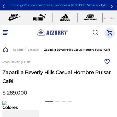
Envío gratis por compras superiores a $350.000. *Aplican TyC
Ver todas
Calzado
Lifestyle
Zapatilla Beverly Hills Casual Hombre Pulsar Café
Polo Beverlly Hills
Zapatilla Beverly Hills Casual Hombre Pulsar
Café
$
289
.
000
Colores