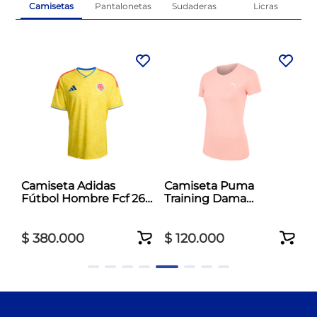
Camisetas
Pantalonetas
Sudaderas
Licras
al
Camiseta Adidas
Camiseta Puma
Fútbol Hombre Fcf 26
Training Dama
Jersey Amarillo
Essentials Tad Crew
Rosado
$
380
.
000
$
120
.
000