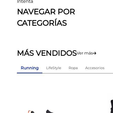
Intenta
8
.
skechers mujer
NAVEGAR POR
9
.
guayos sintéticos
CATEGORÍAS
10
.
nike mujer
MÁS VENDIDOS
Ver más
Running
LifeStyle
Ropa
Accesorios