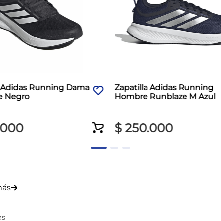
a Adidas Running Dama
Zapatilla Adidas Running
e Negro
Hombre Runblaze M Azul
000
$
250
.
000
más
as