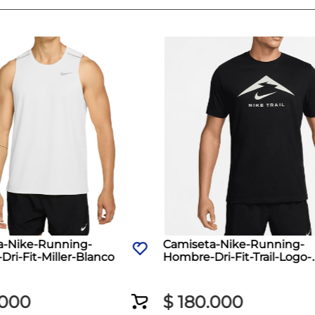
a-Nike-Running-
Camiseta-Nike-Running-
ri-Fit-Miller-Blanco
Hombre-Dri-Fit-Trail-Logo-
Negro
000
$
180
.
000