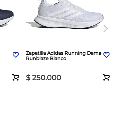
Zapatilla Adidas Running Dama
Zapati
Runblaze Blanco
Revolu
$
250
.
000
$
35