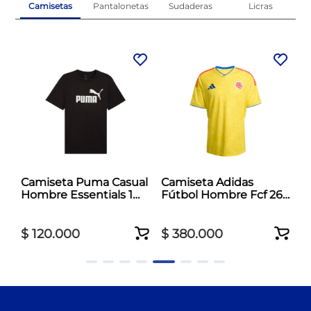
Camisetas
Pantalonetas
Sudaderas
Licras
Camiseta Puma Casual
Camiseta Adidas
d
Hombre Essentials 1
Fútbol Hombre Fcf 26
Negro
Jersey Amarillo
$
120
.
000
$
380
.
000