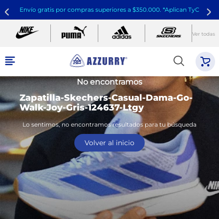
Envío gratis por compras superiores a $350.000. *Aplican TyC
Ver todas
No encontramos
Zapatilla-Skechers-Casual-Dama-Go-
Walk-Joy-Gris-124637-Ltgy
Lo sentimos, no encontramos resultados para tu búsqueda
Volver al inicio