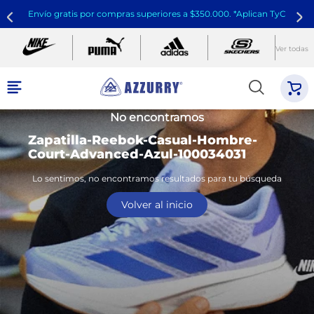
Envío gratis por compras superiores a $350.000. *Aplican TyC
Ver todas
No encontramos
Zapatilla-Reebok-Casual-Hombre-
Court-Advanced-Azul-100034031
Lo sentimos, no encontramos resultados para tu búsqueda
Volver al inicio