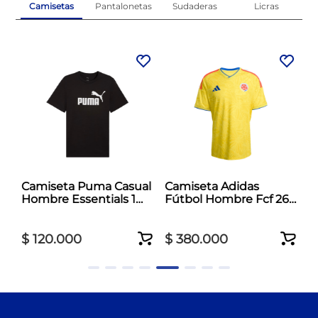
Camisetas
Pantalonetas
Sudaderas
Licras
l
Camiseta Puma Casual
Camiseta Adidas
Hombre Essentials 1
Fútbol Hombre Fcf 26
Negro
Jersey Amarillo
$
120
.
000
$
380
.
000