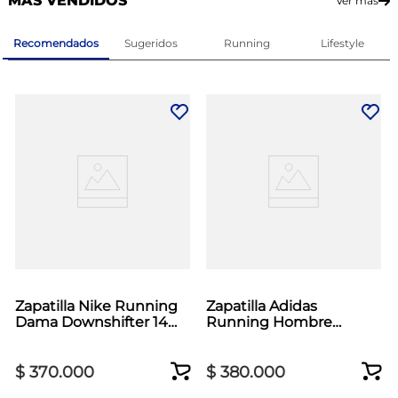
MÁS VENDIDOS
Ver más
Recomendados
Sugeridos
Running
Lifestyle
Zapatilla Nike Running
Zapatilla Adidas
Dama Downshifter 14
Running Hombre
Lila
Duramo SL 2 Gris
$
370
.
000
$
380
.
000