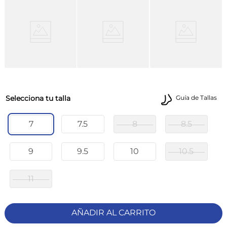
talla
Guía de Tallas
7
7.5
8
8.5
9
9.5
10
10.5
11
AÑADIR AL CARRITO