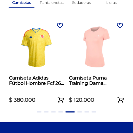
Camisetas
Pantalonetas
Sudaderas
Licras
al
Camiseta Adidas
Camiseta Puma
Fútbol Hombre Fcf 26
Training Dama
Jersey Amarillo
Essentials Tad Crew
Rosado
$
380
.
000
$
120
.
000