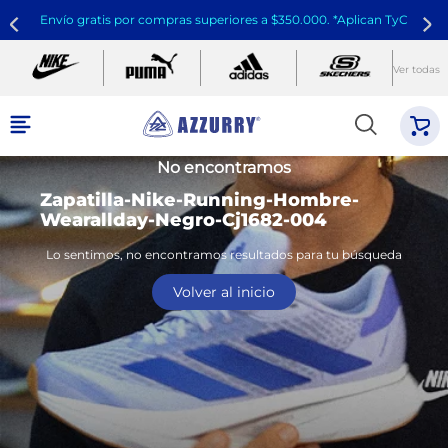
Envío gratis por compras superiores a $350.000. *Aplican TyC
Ver todas
No encontramos
Zapatilla-Nike-Running-Hombre-
Wearallday-Negro-Cj1682-004
Lo sentimos, no encontramos resultados para tu búsqueda
Volver al inicio