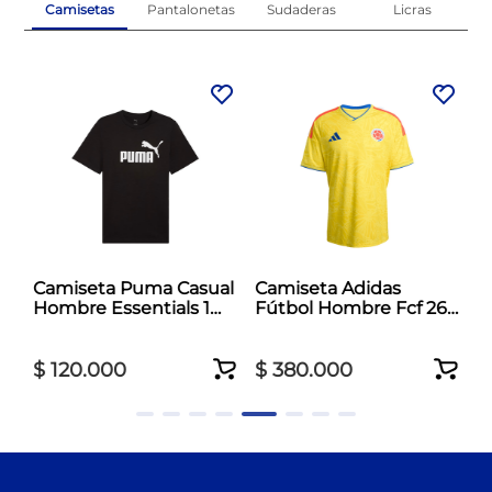
Camisetas
Pantalonetas
Sudaderas
Licras
l
Camiseta Puma Casual
Camiseta Adidas
Hombre Essentials 1
Fútbol Hombre Fcf 26
Negro
Jersey Amarillo
$
120
.
000
$
380
.
000