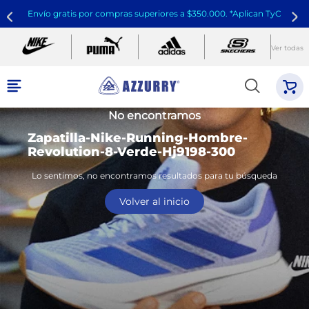
Envío gratis por compras superiores a $350.000. *Aplican TyC
Ver todas
No encontramos
Zapatilla-Nike-Running-Hombre-
Revolution-8-Verde-Hj9198-300
Lo sentimos, no encontramos resultados para tu búsqueda
Volver al inicio