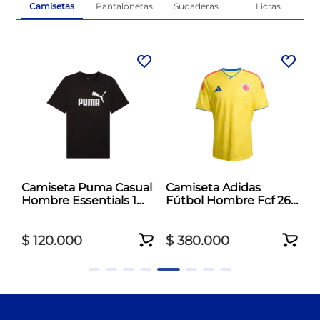
Camisetas
Pantalonetas
Sudaderas
Licras
l
Camiseta Puma Casual
Camiseta Adidas
Hombre Essentials 1
Fútbol Hombre Fcf 26
Negro
Jersey Amarillo
$
120
.
000
$
380
.
000