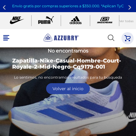
Envío gratis por compras superiores a $350.000. *Aplican TyC
Ver todas
No encontramos
Zapatilla-Nike-Casual-Hombre-Court-
Royale-2-Mid-Negro-Cq9179-001
Lo sentimos, no encontramos resultados para tu búsqueda
Volver al inicio