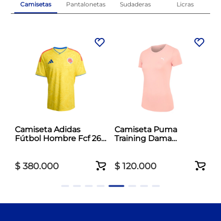
Camisetas
Pantalonetas
Sudaderas
Licras
al
Camiseta Adidas
Camiseta Puma
Fútbol Hombre Fcf 26
Training Dama
Jersey Amarillo
Essentials Tad Crew
Rosado
$
380
.
000
$
120
.
000