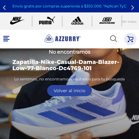
Envío gratis por compras superiores a $350.000. *Aplican TyC
Ver todas
No encontramos
Zapatilla-Nike-Casual-Dama-Blazer-
Low-77-Blanco-Dc4769-101
Lo sentimos, no encontramos resultados para tu búsqueda
Volver al inicio