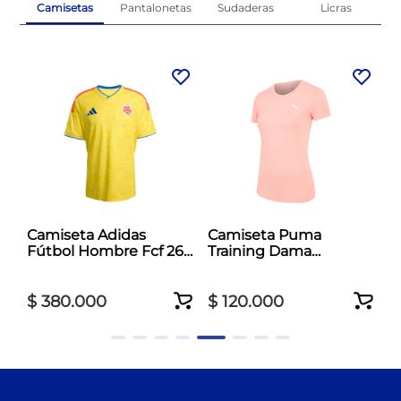
Camisetas
Pantalonetas
Sudaderas
Licras
al
Camiseta Adidas
Camiseta Puma
Fútbol Hombre Fcf 26
Training Dama
Jersey Amarillo
Essentials Tad Crew
Rosado
$
380
.
000
$
120
.
000