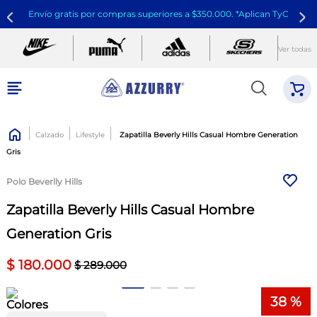
Envío gratis por compras superiores a $350.000. *Aplican TyC
Ver todas
Calzado
Lifestyle
Zapatilla Beverly Hills Casual Hombre Generation
Gris
Polo Beverlly Hills
Zapatilla Beverly Hills Casual Hombre
Generation Gris
$
180
.
000
$
289
.
000
38 %
Colores