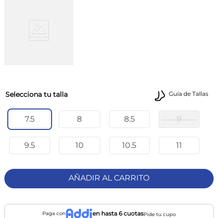
talla
Guía de Tallas
7.5
8
8.5
9
9.5
10
10.5
11
AÑADIR AL CARRITO
en hasta 6 cuotas
Paga con
Pide tu cupo