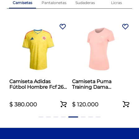
Camisetas
Pantalonetas
Sudaderas
Licras
al
Camiseta Adidas
Camiseta Puma
Fútbol Hombre Fcf 26
Training Dama
Jersey Amarillo
Essentials Tad Crew
Rosado
$
380
.
000
$
120
.
000