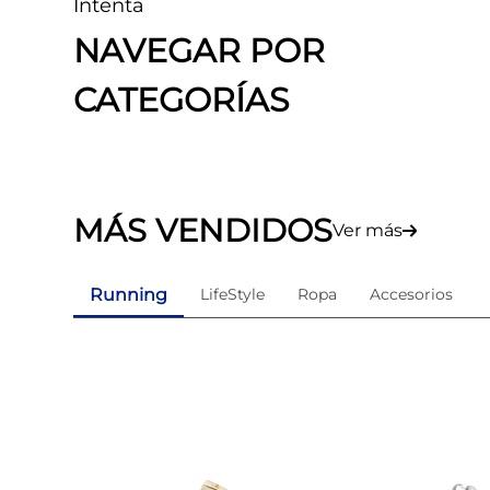
Intenta
8
.
tenis mujer
NAVEGAR POR
9
.
guayos sintéticos
CATEGORÍAS
10
.
nike mujer
MÁS VENDIDOS
Ver más
Running
LifeStyle
Ropa
Accesorios