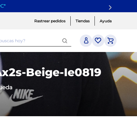
yC
*
Rastrear pedidos
Tiendas
Ayuda
 buscas hoy?
Ax2s-Beige-Ie0819
queda