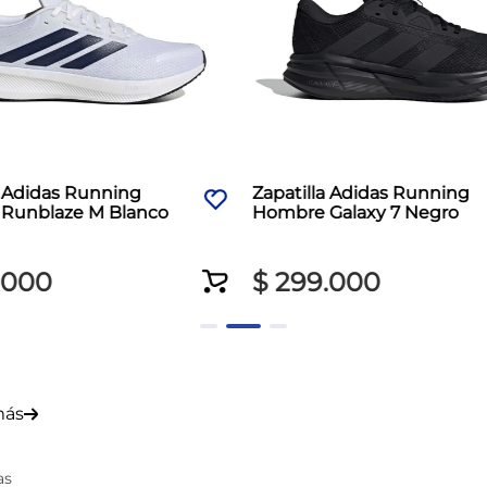
a Adidas Running
Zapatilla Adidas Running
Runblaze M Blanco
Hombre Galaxy 7 Negro
000
$
299
.
000
más
as