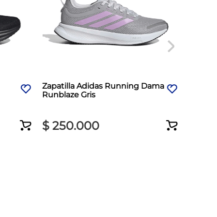
Zapatilla Adidas Running Dama
Zapati
Runblaze Gris
Downsh
$
250
.
000
$
37