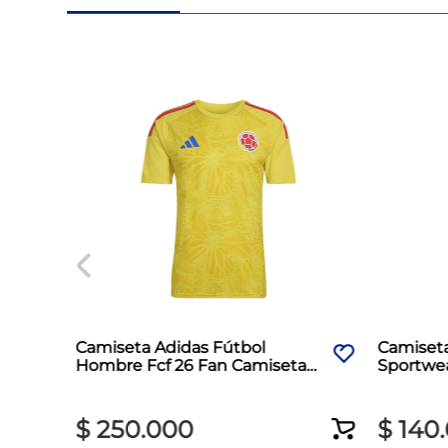
Camiseta Adidas Fútbol
Camiset
Hombre Fcf 26 Fan Camiseta
Sportwea
Amarillo
$
250
.
000
$
140
.