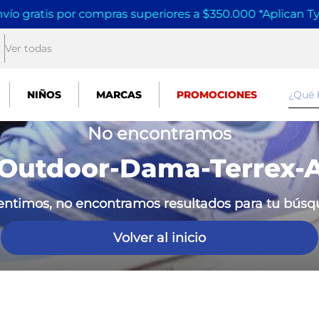
vío gratis por compras superiores a $350.000 *Aplican T
Ver todas
¿Qué
NIÑOS
MARCAS
PROMOCIONES
No encontramos
-Outdoor-Dama-Terrex-
entimos, no encontramos resultados para tu bús
Volver al inicio