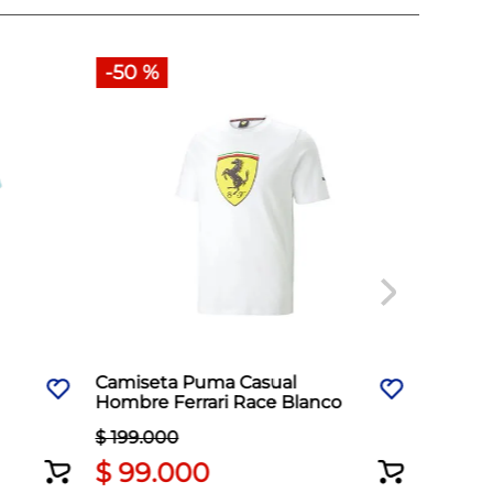
-
50 %
Camiseta Puma Casual
Camise
Hombre Ferrari Race Blanco
Hombre
Negro
$
199
.
000
$
99
.
000
$
18