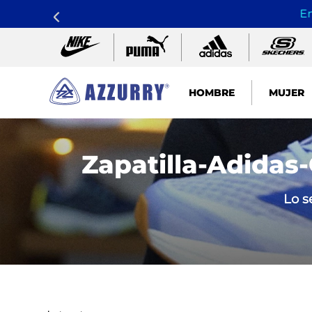
En
HOMBRE
MUJER
TÉRMINOS MÁS BUSCADOS
1
.
nike pacific
Zapatilla-Adidas
2
.
guayos
Lo s
3
.
sandalias
4
.
tenis hombre
5
.
sandalia
6
.
running
7
.
skechers mujer