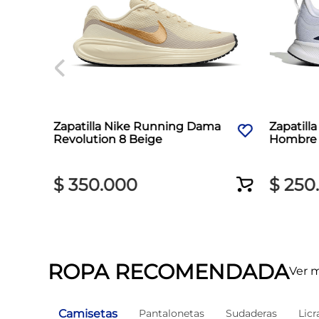
ama
Zapatilla Nike Running Dama
Zapatill
Revolution 8 Beige
Hombre 
$
350
.
000
$
250
.
ROPA RECOMENDADA
Ver 
Camisetas
Pantalonetas
Sudaderas
Licr