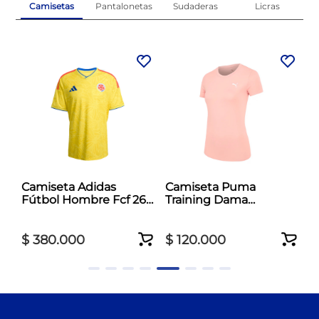
Camisetas
Pantalonetas
Sudaderas
Licras
al
Camiseta Adidas
Camiseta Puma
Fútbol Hombre Fcf 26
Training Dama
Jersey Amarillo
Essentials Tad Crew
Rosado
$
380
.
000
$
120
.
000