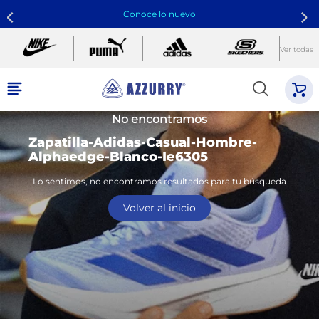
Conoce lo nuevo
Ver todas
No encontramos
Zapatilla-Adidas-Casual-Hombre-
Alphaedge-Blanco-Ie6305
Lo sentimos, no encontramos resultados para tu búsqueda
Volver al inicio