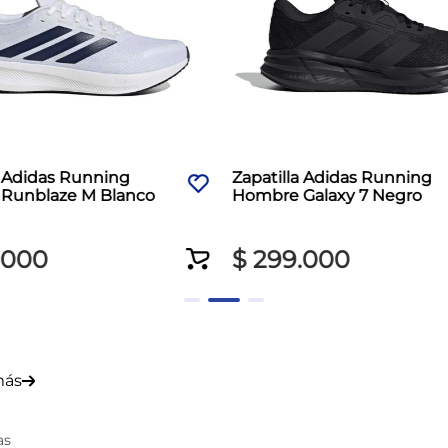
a Adidas Running
Zapatilla Adidas Running
Runblaze M Blanco
Hombre Galaxy 7 Negro
000
$
299
.
000
más
as