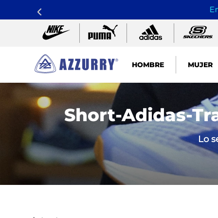
En
HOMBRE
MUJER
TÉRMINOS MÁS BUSCADOS
1
.
nike pacific
Short-Adidas-Tr
2
.
guayos
Lo s
3
.
sandalias
4
.
tenis hombre
5
.
sandalia
6
.
running
7
.
skechers mujer