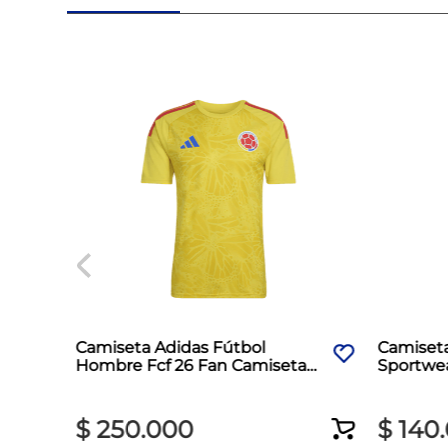
Camiseta Adidas Fútbol
Camiset
Hombre Fcf 26 Fan Camiseta
Sportwea
Amarillo
$
250
.
000
$
140
.