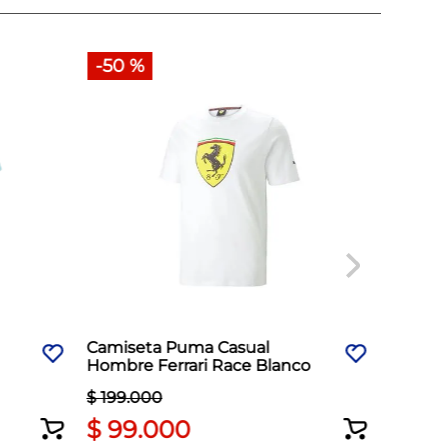
-
50 %
Camiseta Puma Casual
Camise
Hombre Ferrari Race Blanco
Hombre
Negro
$
199
.
000
$
99
.
000
$
18