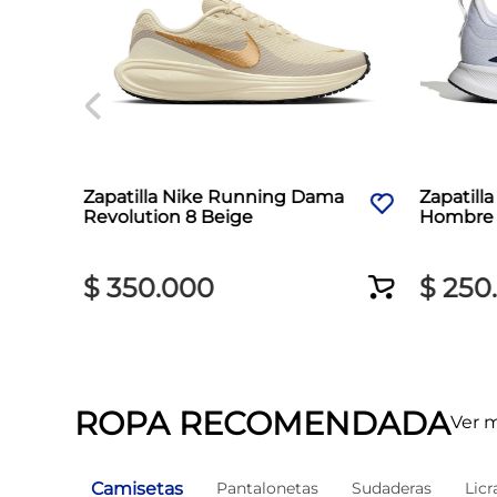
ama
Zapatilla Nike Running Dama
Zapatill
Revolution 8 Beige
Hombre 
$
350
.
000
$
250
.
ROPA RECOMENDADA
Ver 
Camisetas
Pantalonetas
Sudaderas
Licr