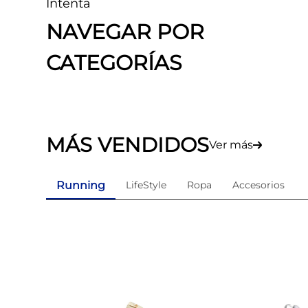
Intenta
8
.
tenis mujer
NAVEGAR POR
9
.
guayos sintéticos
CATEGORÍAS
10
.
nike mujer
MÁS VENDIDOS
Ver más
Running
LifeStyle
Ropa
Accesorios