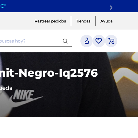
yC
*
Rastrear pedidos
Tiendas
Ayuda
 buscas hoy?
nit-Negro-Iq2576
queda