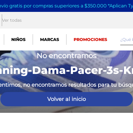
vío gratis por compras superiores a $350.000 *Aplican T
Ver todas
¿Qué
NIÑOS
MARCAS
PROMOCIONES
No encontramos
aning-Dama-Pacer-3s-K
entimos, no encontramos resultados para tu bús
Volver al inicio