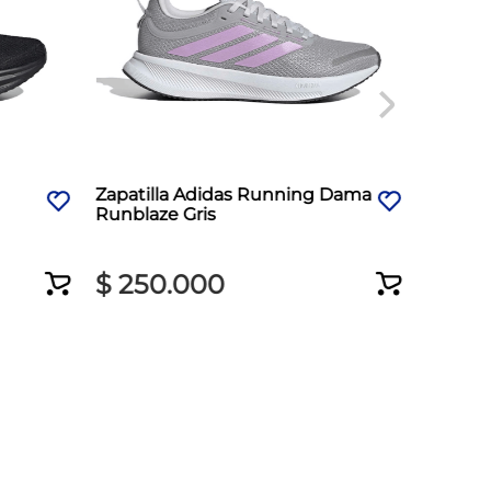
Zapatilla Adidas Running Dama
Zapati
Runblaze Gris
Downsh
$
250
.
000
$
37