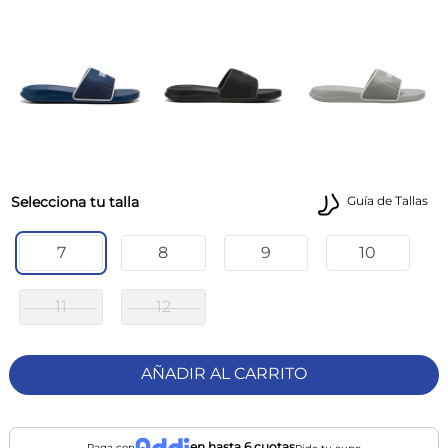
talla
Guía de Tallas
7
8
9
10
11
12
AÑADIR AL CARRITO
en hasta 6 cuotas
Paga con