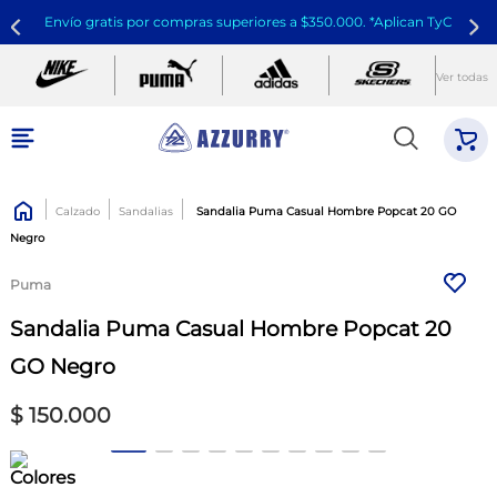
Envío gratis por compras superiores a $350.000. *Aplican TyC
Ver todas
Calzado
Sandalias
Sandalia Puma Casual Hombre Popcat 20 GO
Negro
Puma
Sandalia Puma Casual Hombre Popcat 20
GO Negro
$
150
.
000
Colores