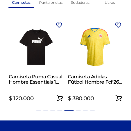
Camisetas
Pantalonetas
Sudaderas
Licras
l
Camiseta Puma Casual
Camiseta Adidas
Hombre Essentials 1
Fútbol Hombre Fcf 26
Negro
Jersey Amarillo
$
120
.
000
$
380
.
000