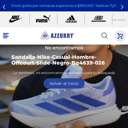
Envío gratis por compras superiores a $350.000. *Aplican TyC
Ver todas
No encontramos
Sandalia-Nike-Casual-Hombre-
Offcourt-Slide-Negro-Bq4639-026
Lo sentimos, no encontramos resultados para tu búsqueda
Volver al inicio