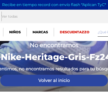
Recibe en tiempo record con envío flash *Aplican TyC
*
Ver todas
¿Qué
NIÑOS
MARCAS
DESCUENTAZZO
No encontramos
-Nike-Heritage-Gris-Fz2
entimos, no encontramos resultados para tu bús
Volver al inicio