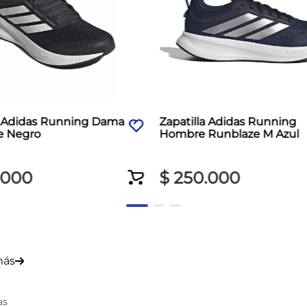
a Adidas Running Dama
Zapatilla Adidas Running
e Negro
Hombre Runblaze M Azul
000
$
250
.
000
más
as