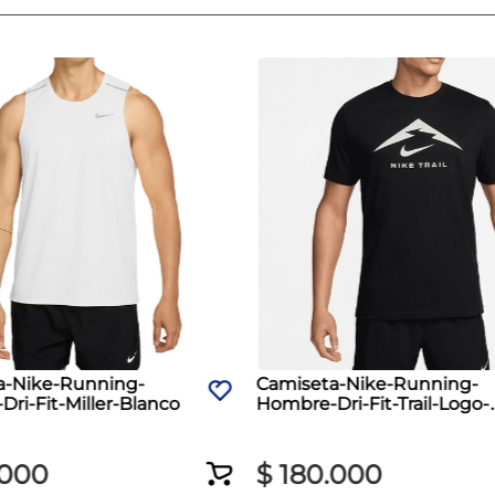
a-Nike-Running-
Camiseta-Nike-Running-
ri-Fit-Miller-Blanco
Hombre-Dri-Fit-Trail-Logo-
Negro
000
$
180
.
000