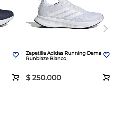
Zapatilla Adidas Running Dama
Zapati
Runblaze Blanco
Revolu
$
250
.
000
$
35