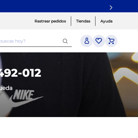
Rastrear pedidos
Tiendas
Ayuda
 buscas hoy?
492-012
queda