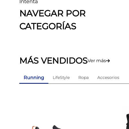
Intenta
8
.
skechers mujer
NAVEGAR POR
9
.
guayos sintéticos
CATEGORÍAS
10
.
nike mujer
MÁS VENDIDOS
Ver más
Running
LifeStyle
Ropa
Accesorios