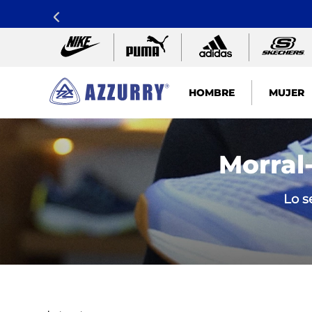
HOMBRE
MUJER
TÉRMINOS MÁS BUSCADOS
1
.
nike pacific
Morral
2
.
guayos
Lo s
3
.
sandalias
4
.
tenis hombre
5
.
sandalia
6
.
tenis mujer
7
.
running