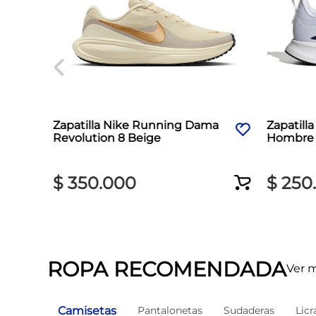
ama
Zapatilla Nike Running Dama
Zapatill
Revolution 8 Beige
Hombre 
$
350
.
000
$
250
.
ROPA RECOMENDADA
Ver 
Camisetas
Pantalonetas
Sudaderas
Licr