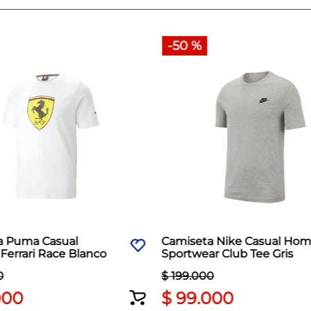
-
50 %
a Puma Casual
Camiseta Nike Casual Hom
errari Race Blanco
Sportwear Club Tee Gris
0
$
199
.
000
000
$
99
.
000