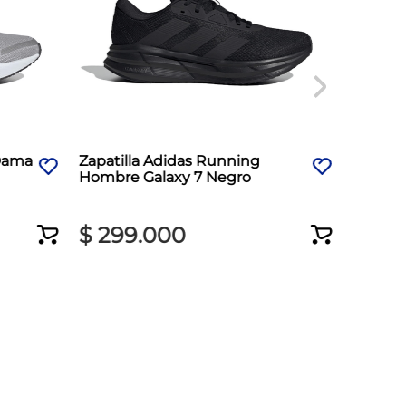
 Dama
Zapatilla Adidas Running
Zapatil
Hombre Galaxy 7 Negro
Hombre
$
299
.
000
$
37