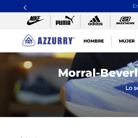
En
HOMBRE
MUJER
TÉRMINOS MÁS BUSCADOS
1
.
nike pacific
Morral-Bever
2
.
guayos
Lo s
3
.
sandalias
4
.
tenis hombre
5
.
sandalia
6
.
running
7
.
skechers mujer