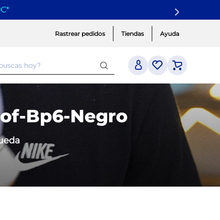
yC
*
Rastrear pedidos
Tiendas
Ayuda
 buscas hoy?
oof-Bp6-Negro
queda