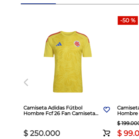
-
50 %
Camiseta Adidas Fútbol
Camiset
Hombre Fcf 26 Fan Camiseta
Hombre F
Amarillo
$
199
.
00
$
250
.
000
$
99
.