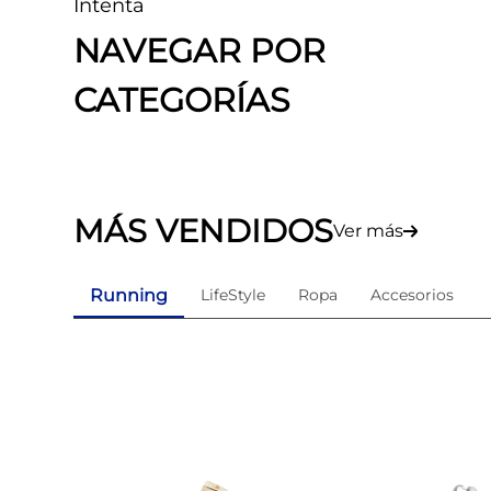
Intenta
8
.
tenis mujer
NAVEGAR POR
9
.
guayos sintéticos
CATEGORÍAS
10
.
nike mujer
MÁS VENDIDOS
Ver más
Running
LifeStyle
Ropa
Accesorios