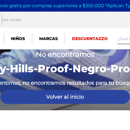
vío gratis por compras superiores a $350.000 *Aplican T
Ver todas
¿Qué
NIÑOS
MARCAS
DESCUENTAZZO
No encontramos
ly-Hills-Proof-Negro-Pr
entimos, no encontramos resultados para tu bús
Volver al inicio