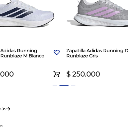
a Adidas Running
Zapatilla Adidas Running
Runblaze M Blanco
Runblaze Gris
000
$
250
.
000
más
as