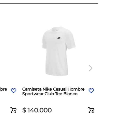
bre
Camiseta Nike Casual Hombre
Camise
Sportwear Club Tee Blanco
Hombre
$
140
.
000
$
14