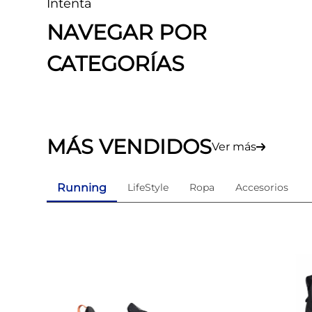
Intenta
8
.
skechers mujer
NAVEGAR POR
9
.
guayos sintéticos
CATEGORÍAS
10
.
nike mujer
MÁS VENDIDOS
Ver más
Running
LifeStyle
Ropa
Accesorios