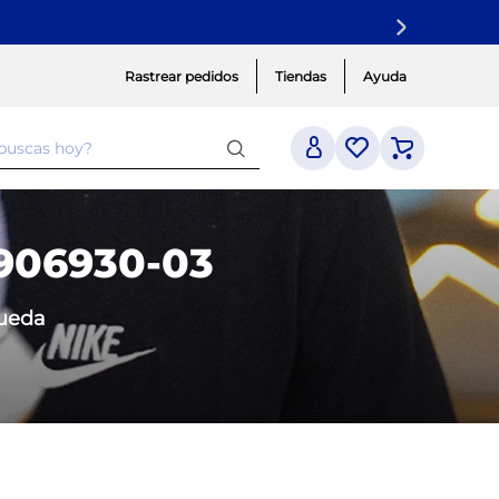
Rastrear pedidos
Tiendas
Ayuda
 buscas hoy?
906930-03
queda