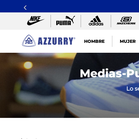
HOMBRE
MUJER
TÉRMINOS MÁS BUSCADOS
1
.
nike pacific
Medias-P
2
.
guayos
Lo s
3
.
sandalias
4
.
tenis hombre
5
.
sandalia
6
.
tenis mujer
7
.
running