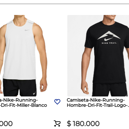
a-Nike-Running-
Camiseta-Nike-Running-
ri-Fit-Miller-Blanco
Hombre-Dri-Fit-Trail-Logo-
Negro
000
$
180
.
000