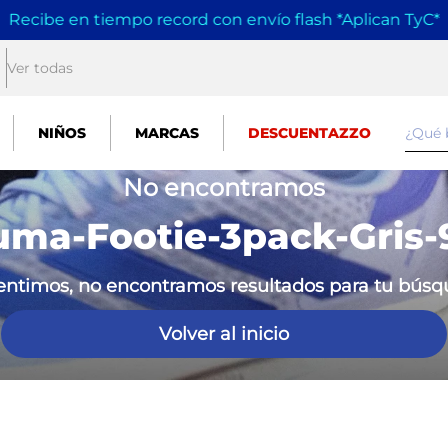
Recibe en tiempo record con envío flash *Aplican TyC
*
Ver todas
¿Qué
NIÑOS
MARCAS
DESCUENTAZZO
No encontramos
uma-Footie-3pack-Gris-
entimos, no encontramos resultados para tu bús
Volver al inicio