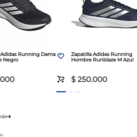
a Adidas Running Dama
Zapatilla Adidas Running
e Negro
Hombre Runblaze M Azul
000
$
250
.
000
más
as