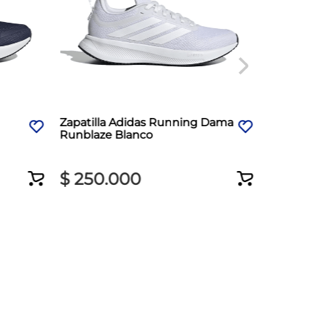
Zapatilla Adidas Running Dama
Zapati
Runblaze Blanco
Revolu
$
250
.
000
$
35