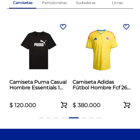
Camisetas
Pantalonetas
Sudaderas
Licras
l
Camiseta Puma Casual
Camiseta Adidas
Hombre Essentials 1
Fútbol Hombre Fcf 26
Negro
Jersey Amarillo
$
120
.
000
$
380
.
000