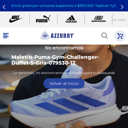
Envío gratis por compras superiores a $350.000. *Aplican TyC
Ver todas
No encontramos
Maletin-Puma-Gym-Challenger-
Duffel-S-Gris-079530-12
Lo sentimos, no encontramos resultados para tu búsqueda
Volver al inicio