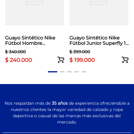
Guayo Sintético Nike
Guayo Sintético Nike
Fútbol Hombre
Fútbol Junior Superfly 10
Mercurial Vapor 16 Rojo
Club Verde
$
340
.
000
$
399
.
000
$
240
.
000
$
199
.
000
Nos respaldan más de
35 años
de experiencia ofreciéndole a
nuestros clientes la mayor variedad de calzado y ropa
deportiva o casual de las marcas más exclusivas del
mercado.