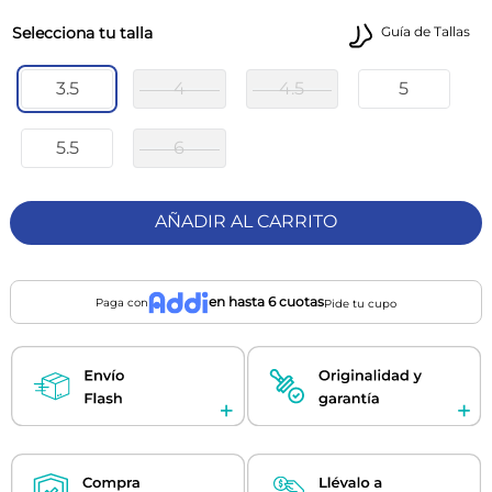
talla
Guía de Tallas
3.5
4
4.5
5
5.5
6
AÑADIR AL CARRITO
en hasta 6 cuotas
Paga con
Pide tu cupo