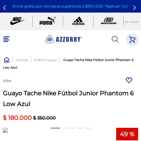
Envío gratis por compras superiores a $350.000. *Aplican TyC
Ver todas
Calzado
Fútbol Guayos
Guayo Tache Nike Fútbol Junior Phantom 6
Low Azul
Nike
Guayo Tache Nike Fútbol Junior Phantom 6
Low Azul
$
180
.
000
$
350
.
000
49 %