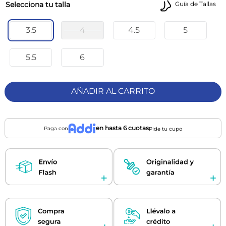
talla
Guía de Tallas
3.5
4
4.5
5
5.5
6
AÑADIR AL CARRITO
en hasta 6 cuotas
Paga con
Pide tu cupo