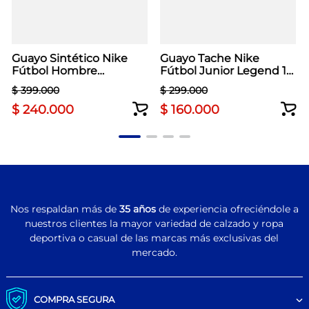
Guayo Sintético Nike
Guayo Tache Nike
Fútbol Hombre
Fútbol Junior Legend 10
Phantom GX II Verde
Club Verde Neon
$
399
.
000
$
299
.
000
$
240
.
000
$
160
.
000
Nos respaldan más de
35 años
de experiencia ofreciéndole a
nuestros clientes la mayor variedad de calzado y ropa
deportiva o casual de las marcas más exclusivas del
mercado.
COMPRA SEGURA