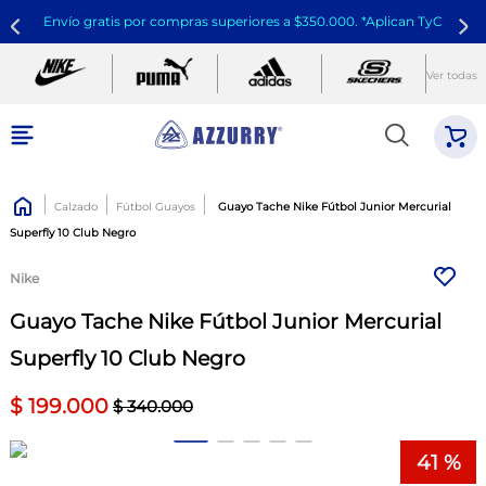
Envío gratis por compras superiores a $350.000. *Aplican TyC
Ver todas
Calzado
Fútbol Guayos
Guayo Tache Nike Fútbol Junior Mercurial
Superfly 10 Club Negro
Nike
Guayo Tache Nike Fútbol Junior Mercurial
Superfly 10 Club Negro
$
199
.
000
$
340
.
000
41 %