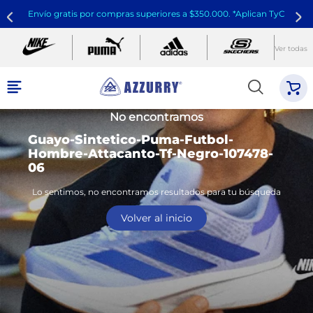
Envío gratis por compras superiores a $350.000. *Aplican TyC
Ver todas
No encontramos
Guayo-Sintetico-Puma-Futbol-
Hombre-Attacanto-Tf-Negro-107478-
06
Lo sentimos, no encontramos resultados para tu búsqueda
Volver al inicio