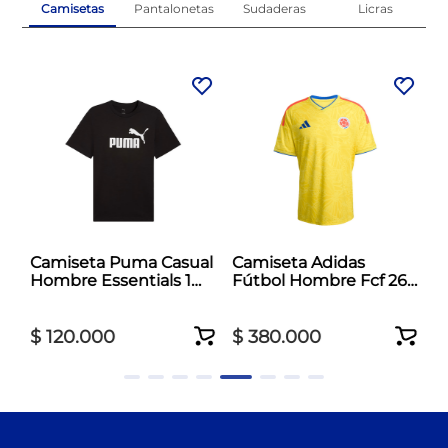
Camisetas
Pantalonetas
Sudaderas
Licras
l
Camiseta Puma Casual
Camiseta Adidas
Hombre Essentials 1
Fútbol Hombre Fcf 26
Negro
Jersey Amarillo
$
120
.
000
$
380
.
000