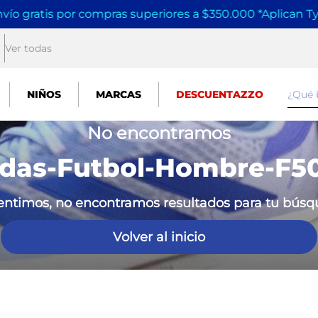
vío gratis por compras superiores a $350.000 *Aplican T
Ver todas
¿Qué
NIÑOS
MARCAS
DESCUENTAZZO
No encontramos
idas-Futbol-Hombre-F50
entimos, no encontramos resultados para tu bús
Volver al inicio