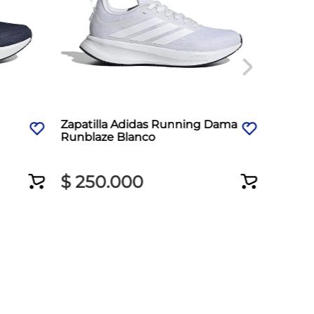
Zapatilla Adidas Running Dama
Zapati
Runblaze Blanco
Revolu
$
250
.
000
$
35