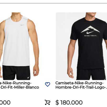
a-Nike-Running-
Camiseta-Nike-Running-
ri-Fit-Miller-Blanco
Hombre-Dri-Fit-Trail-Logo-
Negro
000
$
180
.
000