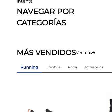
Intenta
8
.
tenis mujer
NAVEGAR POR
9
.
guayos sintéticos
CATEGORÍAS
10
.
nike mujer
MÁS VENDIDOS
Ver más
Running
LifeStyle
Ropa
Accesorios