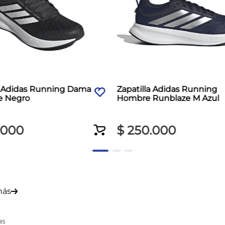
a Adidas Running Dama
Zapatilla Adidas Running
e Negro
Hombre Runblaze M Azul
000
$
250
.
000
más
as