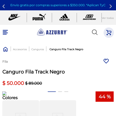
Envío gratis por compras superiores a $350.000. *Aplican TyC
Ver todas
Accesorios
Canguros
Canguro Fila Track Negro
Fila
Canguro Fila Track Negro
$
50
.
000
$
89
.
000
44 %
Colores