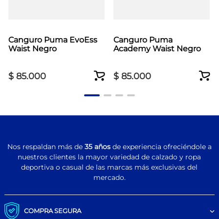
Canguro Puma EvoEss
Canguro Puma
Waist Negro
Academy Waist Negro
$
85
.
000
$
85
.
000
Nos respaldan más de
35 años
de experiencia ofreciéndole a
nuestros clientes la mayor variedad de calzado y ropa
deportiva o casual de las marcas más exclusivas del
mercado.
COMPRA SEGURA