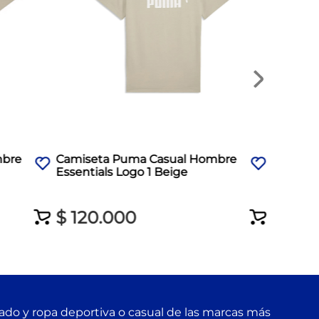
$
120
.
mbre
Camiseta Puma Casual Hombre
Essentials Logo 1 Beige
$
120
.
000
zado y ropa deportiva o casual de las marcas más