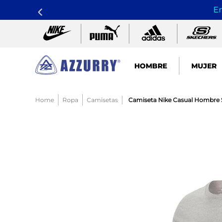
En
HOMBRE
MUJER
TÉRMINOS MÁS BUSCADOS
Ropa
Camisetas
Camiseta Nike Casual Hombre S
1
.
nike pacific
2
.
guayos
3
.
sandalias
4
.
tenis hombre
5
.
sandalia
6
.
tenis mujer
7
.
running