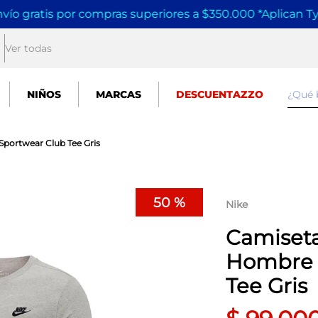
vío gratis por compras superiores a $350.000 *Aplican T
Ver todas
¿Qué
NIÑOS
MARCAS
DESCUENTAZZO
portwear Club Tee Gris
50 %
Nike
Camiseta
Hombre 
Tee Gris