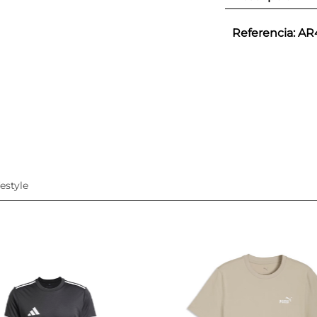
Referencia
:
AR
festyle