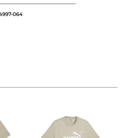
4997-064
Camiset
Ess Smal