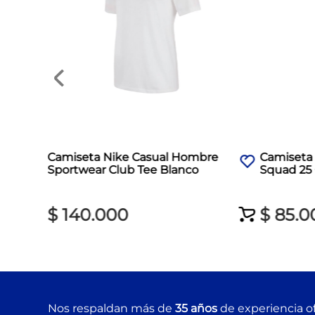
Camiseta Nike Casual Hombre
Camiseta
Sportwear Club Tee Blanco
Squad 25
$
140
.
000
$
85
.
0
Nos respaldan más de
35 años
de experiencia of