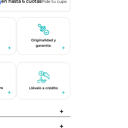
en hasta 6 cuotas
Pide tu cupo
+
+