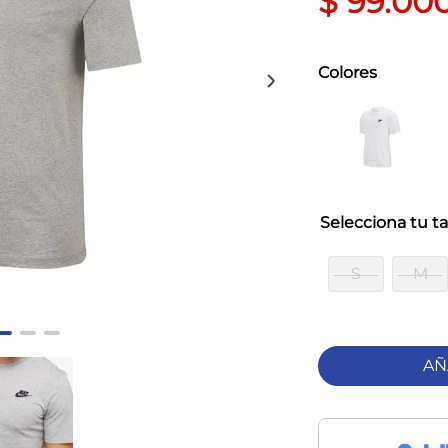
$
99
.
00
Colores
ta
S
M
AÑ