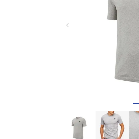
8
.
skechers mujer
9
.
guayos sintéticos
10
.
nike mujer