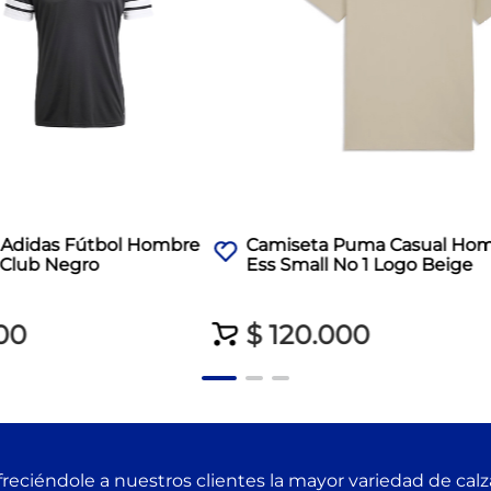
 Adidas Fútbol Hombre
Camiseta Puma Casual Ho
 Club Negro
Ess Small No 1 Logo Beige
00
$
120
.
000
reciéndole a nuestros clientes la mayor variedad de cal