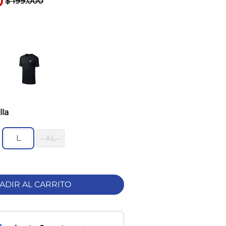
0
$
199
.
000
lla
L
XL
ADIR AL CARRITO