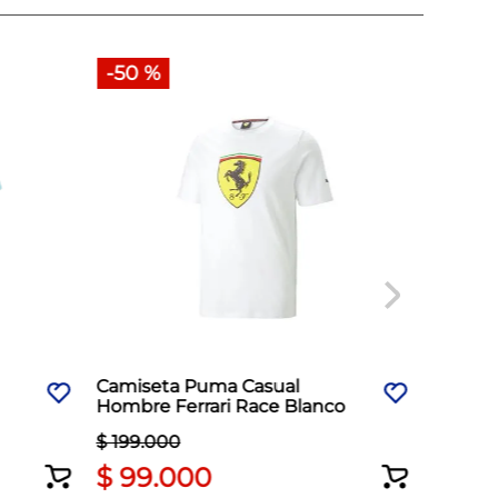
-
50 %
Camiseta Puma Casual
Camise
Hombre Ferrari Race Blanco
Hombre
Negro
$
199
.
000
$
99
.
000
$
18