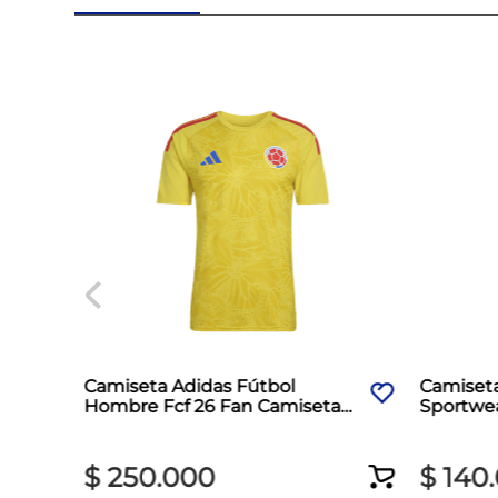
Camiseta Adidas Fútbol
Camiset
Hombre Fcf 26 Fan Camiseta
Sportwea
Amarillo
$
250
.
000
$
140
.