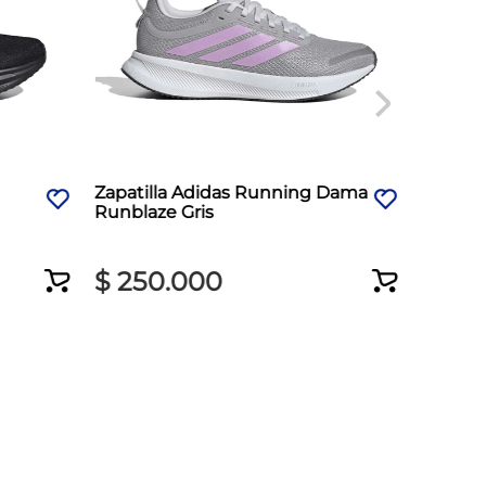
Zapatilla Adidas Running Dama
Zapati
Runblaze Gris
Downsh
$
250
.
000
$
37