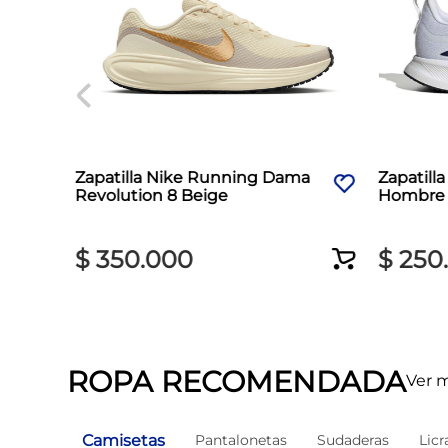
ama
Zapatilla Nike Running Dama
Zapatill
Revolution 8 Beige
Hombre 
$
350
.
000
$
250
.
ROPA RECOMENDADA
Ver 
Camisetas
Pantalonetas
Sudaderas
Licr