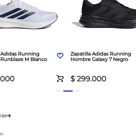
a Adidas Running
Zapatilla Adidas Running
Runblaze M Blanco
Hombre Galaxy 7 Negro
000
$
299
.
000
más
as