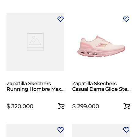
Zapatilla Skechers
Zapatilla Skechers
Running Hombre Max
Casual Dama Glide Step
Cushioning Azul
Vortex Rosado
$
320
.
000
$
299
.
000