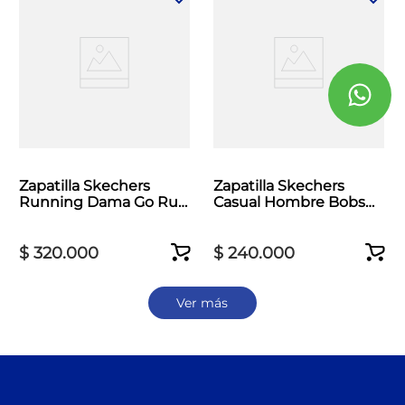
Zapatilla Skechers
Zapatilla Skechers
Running Dama Go Run
Casual Hombre Bobs
Consistent 2.0 Rosado
Moda Flex Gris
$
320
.
000
$
240
.
000
Ver más