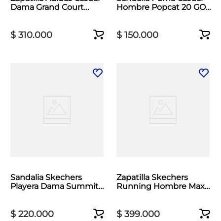
Dama Grand Court
Hombre Popcat 20 GO
Base 3.0 Blanco
Azul
$
310
.
000
$
150
.
000
Sandalia Skechers
Zapatilla Skechers
Playera Dama Summits
Running Hombre Max
Comfort Negro
Cushioning Beige
$
220
.
000
$
399
.
000