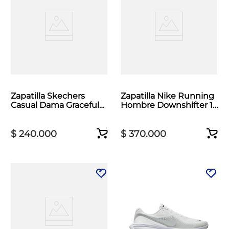
Zapatilla Skechers
Zapatilla Nike Running
Casual Dama Graceful
Hombre Downshifter 14
Azul
Blanco
$
240
.
000
$
370
.
000