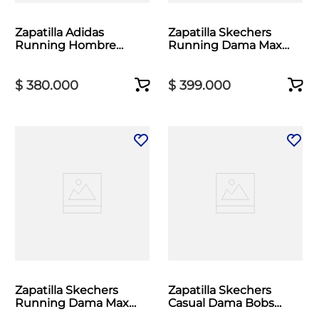
Zapatilla Adidas
Zapatilla Skechers
Running Hombre
Running Dama Max
RunFalcon 5 TR Gris
Cushioning Azul
$
380
.
000
$
399
.
000
Zapatilla Skechers
Zapatilla Skechers
Running Dama Max
Casual Dama Bobs
Cushioning Negro
Moda Flex Beige