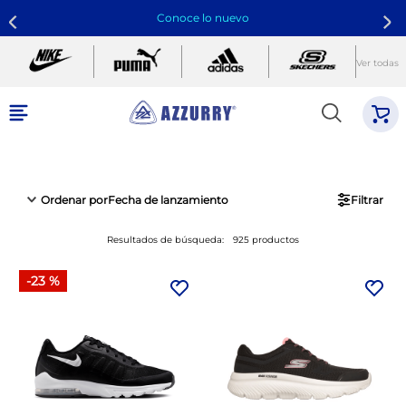
Conoce lo nuevo
Ver todas
Calzado
Encuentra el par perfecto para correr, entrenar o lifestyle
Ordenar por
Fecha de lanzamiento
Filtrar
Resultados de búsqueda:
925
productos
-
23 %