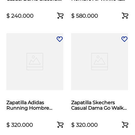
Negro
Blanco
$
240
.
000
$
580
.
000
Zapatilla Adidas
Zapatilla Skechers
Running Hombre
Casual Dama Go Walk
Runfalcon 6 Negro
Max Cushioning Blanco
$
320
.
000
$
320
.
000