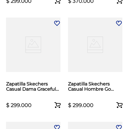
$
299
.
000
$
370
.
000
Zapatilla Skechers
Zapatilla Skechers
Casual Dama Graceful
Casual Hombre Go
Intent Beige
Walk Now Negro
$
299
.
000
$
299
.
000