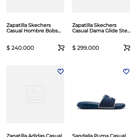
Zapatilla Skechers
Zapatilla Skechers
Casual Hombre Bobs
Casual Dama Glide Step
Moda Flex Negro
Vortex Blanco
$
240
.
000
$
299
.
000
Zapatilla Adidas Casual
Sandalia Puma Casual