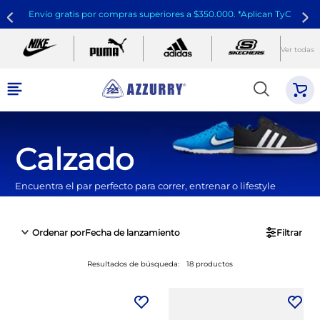
Envío gratis por compras superiores a $350.000. *Aplican TyC
Ver todas
Calzado
Encuentra el par perfecto para correr, entrenar o lifestyle
Ordenar por
Fecha de lanzamiento
Filtrar
Resultados de búsqueda:
18
productos