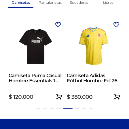
Camisetas
Pantalonetas
Sudaderas
Licras
Camiseta Puma Casual
Camiseta Adidas
d
Hombre Essentials 1
Fútbol Hombre Fcf 26
Negro
Jersey Amarillo
$
120
.
000
$
380
.
000