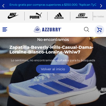
Envío gratis por compras superiores a $350.000. *Aplican TyC
Ver todas
No encontramos
Zapatilla-Beverly-Hills-Casual-Dama-
Loraine-Blanco-Loraine-Whiw7
Lo sentimos, no encontramos resultados para tu búsqueda
Volver al inicio